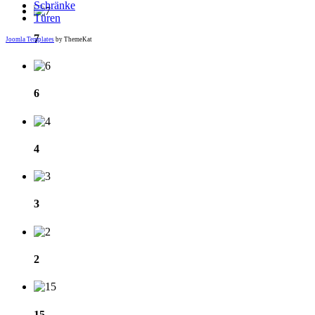
Schränke
Türen
7
Joomla Templates
by ThemeKat
6
4
3
2
15