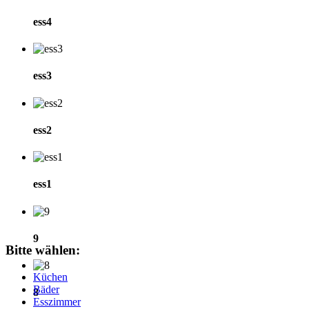
ess4
ess3
ess2
ess1
9
Bitte
wählen:
Küchen
Bäder
8
Esszimmer