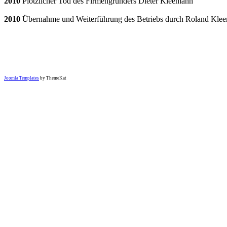
2010
Plötzlicher Tod des Firmengründers Dieter Kleemann
2010
Übernahme und Weiterführung des Betriebs durch Roland Kle
Joomla Templates
by ThemeKat